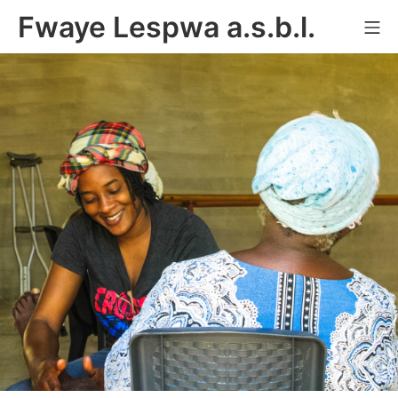
Aller
Fwaye Lespwa a.s.b.l.
Me
au
contenu