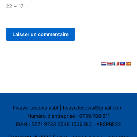
22 − 17 =
Fwaye Lespwa asbl | fwaye.lespwa@gmail.com
Numéro d'entreprise : 0739.788.811
IBAN : BE71 9733 8548 1569 BIC : ARSPBE22