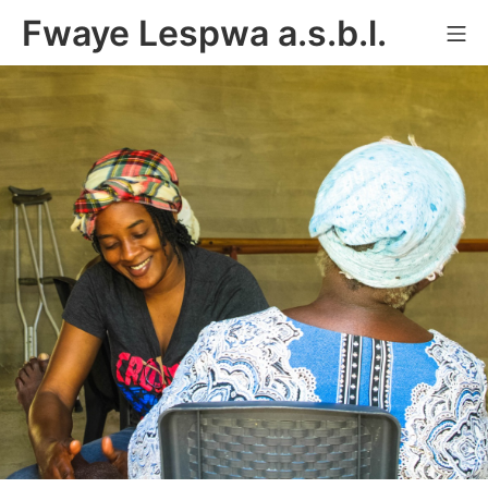
Aller
Fwaye Lespwa a.s.b.l.
Me
au
contenu