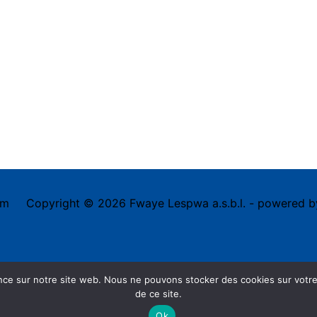
om
Copyright © 2026
Fwaye Lespwa a.s.b.l.
- powered 
ence sur notre site web. Nous ne pouvons stocker des cookies sur votre
de ce site.
Ok