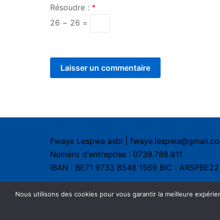
Résoudre :
*
26 − 26 =
Fwaye Lespwa asbl | fwaye.lespwa@gmail.c
Numéro d'entreprise : 0739.788.811
IBAN : BE71 9733 8548 1569 BIC : ARSPBE22
Nous utilisons des cookies pour vous garantir la meilleure expéri